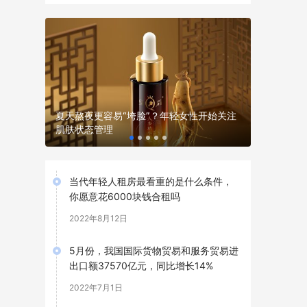
保持稳定
夏天熬夜更容易“垮脸”？年轻女性开始关注
A BATHI
肌肤状态管理
典”
当代年轻人租房最看重的是什么条件，
你愿意花6000块钱合租吗
2022年8月12日
5月份，我国国际货物贸易和服务贸易进
出口额37570亿元，同比增长14%
2022年7月1日