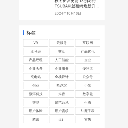
秋冬护发更需“区别对待”
TSUBAKI丝蓓绮焕新升
级，加“蓓”呵护！
2024年10月16日
标签
VR
云服务
互联网
亚马逊
交互
产品优化
产品经理
人工智能
企业
企业头条
企业服务
便利店
充电站
全栈设计
公众号
创业
哈尔滨
小米
微洱科技
抖音
数字化
智能
暹芭台风
生态
用户体验
用户需求
红魔手表
腾讯
设计
零售