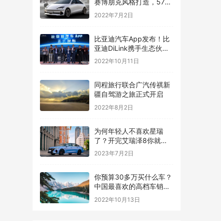
赛博朋克风格打造，576
马力续航600公里
2022年7月2日
比亚迪汽车App发布！比
亚迪DiLink携手生态伙伴
打造数字化座舱
2022年10月11日
同程旅行联合广汽传祺新
疆自驾游之旅正式开启
2022年8月2日
为何年轻人不喜欢星瑞
了？开完艾瑞泽8你就能
得到标准答案
2023年7月2日
你预算30多万买什么车？
中国最喜欢的高档车销量
榜公布：宝马3系太强了
2022年10月13日