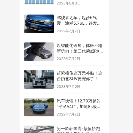
2023年8月3日
驾驶者之车，起步6气
囊，油耗5.76L，连发动
机都是顶级水平——汽车
2022年7月2日
快讯
以智能化破局，体验不输
新势力！第三代荣威RX5
有很高的期待
2022年7月2日
赶紧接住这万元补贴！这
台奶爸SUV要宠你了！
2023年7月2日
汽车快讯！12.79万起的
“平民A4L”，加速8s级，
一公里五毛钱，上市就锁
2022年7月2日
定爆款
另一款韩国高-颜值轿跑，