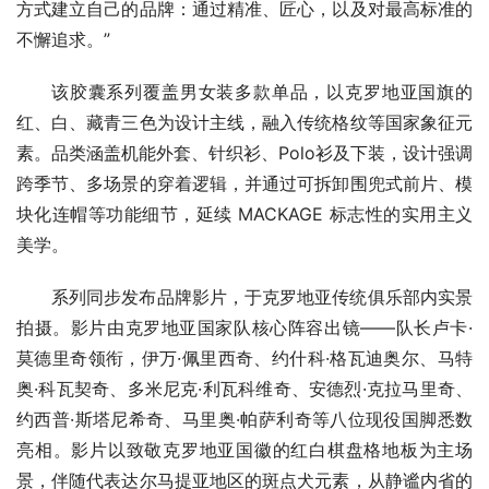
方式建立自己的品牌：通过精准、匠心，以及对最高标准的
不懈追求。”
该胶囊系列覆盖男女装多款单品，以克罗地亚国旗的
红、白、藏青三色为设计主线，融入传统格纹等国家象征元
素。品类涵盖机能外套、针织衫、Polo衫及下装，设计强调
跨季节、多场景的穿着逻辑，并通过可拆卸围兜式前片、模
块化连帽等功能细节，延续 MACKAGE 标志性的实用主义
美学。
系列同步发布品牌影片，于克罗地亚传统俱乐部内实景
拍摄。影片由克罗地亚国家队核心阵容出镜——队长卢卡·
莫德里奇领衔，伊万·佩里西奇、约什科·格瓦迪奥尔、马特
奥·科瓦契奇、多米尼克·利瓦科维奇、安德烈·克拉马里奇、
约西普·斯塔尼希奇、马里奥·帕萨利奇等八位现役国脚悉数
亮相。影片以致敬克罗地亚国徽的红白棋盘格地板为主场
景，伴随代表达尔马提亚地区的斑点犬元素，从静谧内省的