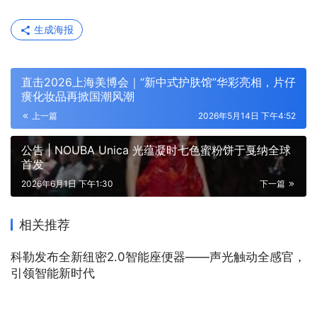
生成海报
直击2026上海美博会｜“新中式护肤馆”华彩亮相，片仔
癀化妆品再掀国潮风潮
上一篇
2026年5月14日 下午4:52
公告 | NOUBA Unica 光蕴凝时七色蜜粉饼于戛纳全球
首发
2026年6月1日 下午1:30
下一篇
相关推荐
科勒发布全新纽密2.0智能座便器——声光触动全感官，
引领智能新时代