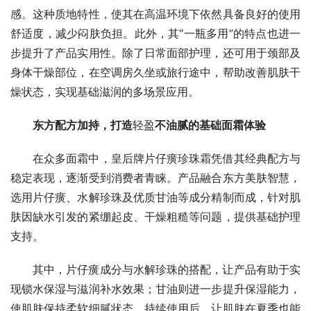
感。这种质地特性，使其在高温环境下依然具备良好的使用
舒适度，减少闷肤负担。此外，其“一瓶多用”的特点也进一
步提升了产品实用性。除了日常面部护理，还可用于颈部及
身体干燥部位，在空调房久坐或旅行途中，帮助改善肌肤干
燥状态，实现基础滋润的多场景应用。
东方配方加持，打造
轻盈
不油腻的基础面霜体验
在众多面霜中，皇后牌片仔癀珍珠霜凭借其经典配方与
稳定表现，逐渐受到消费者青睐。产品融合东方美肤智慧，
选用片仔癀、水解珍珠及优质甘油等成分精制而成，针对肌
肤因缺水引发的紧绷起皮、干燥粗糙等问题，提供基础护理
支持。
其中，片仔癀成分与水解珍珠的搭配，让产品有助于实
现锁水保湿与滋润补水效果；甘油则进一步提升保湿能力，
使肌肤保持柔软细腻状态。持续使用后，让肌肤在夏季也能